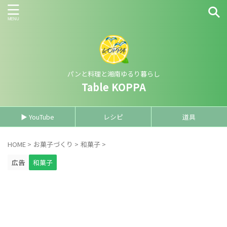
パンと料理と湘南ゆるり暮らし
Table KOPPA
▶ YouTube
レシピ
道具
HOME
>
お菓子づくり
>
和菓子
>
広告
和菓子